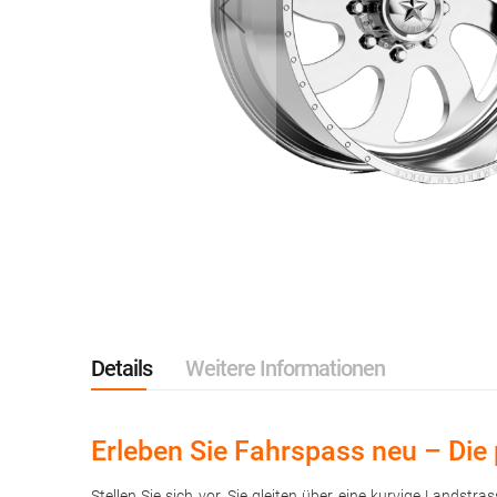
Zum
Anfang
der
Bildgalerie
springen
Details
Weitere Informationen
Erleben Sie Fahrspass neu – Die 
Stellen Sie sich vor, Sie gleiten über eine kurvige Lands