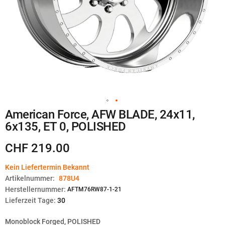
Zum
American Force, AFW BLADE, 24x11,
Anfang
6x135, ET 0, POLISHED
der
Bildgalerie
springen
CHF 219.00
Kein Liefertermin Bekannt
Artikelnummer:
878U4
Herstellernummer:
AFTM76RW87-1-21
Lieferzeit Tage:
30
Monoblock Forged, POLISHED