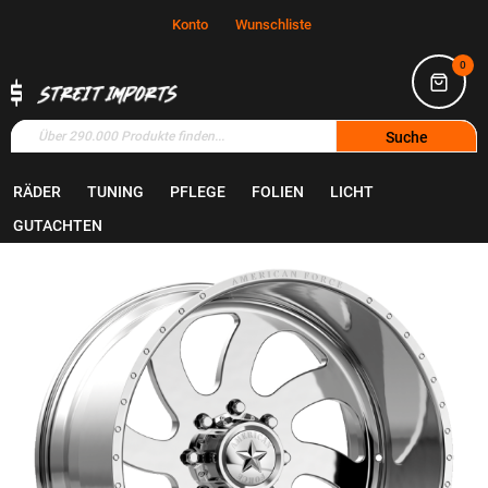
Konto
Wunschliste
0
Suche
RÄDER
TUNING
PFLEGE
FOLIEN
LICHT
Home
Räder
Felgen
GUTACHTEN
Zum
Ende
der
Bildgalerie
springen