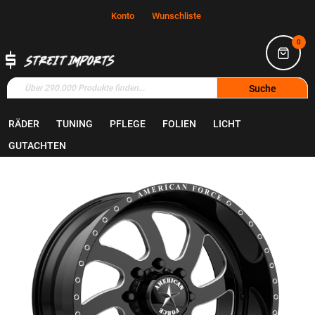
Konto
Wunschliste
0
Suche
RÄDER
TUNING
PFLEGE
FOLIEN
LICHT
Home
Räder
Felgen
GUTACHTEN
Zum
Ende
der
Bildgalerie
springen