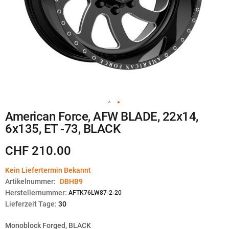
Zum
American Force, AFW BLADE, 22x14,
Anfang
6x135, ET -73, BLACK
der
Bildgalerie
springen
CHF 210.00
Kein Liefertermin Bekannt
Artikelnummer:
DBHB9
Herstellernummer:
AFTK76LW87-2-20
Lieferzeit Tage:
30
Monoblock Forged, BLACK