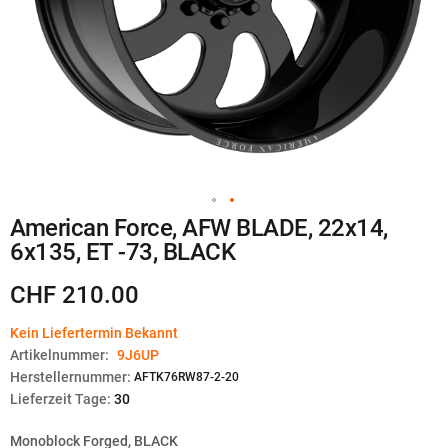
Zum
American Force, AFW BLADE, 22x14,
Anfang
6x135, ET -73, BLACK
der
Bildgalerie
springen
CHF 210.00
Kein Liefertermin Bekannt
Artikelnummer:
9J6UP
Herstellernummer:
AFTK76RW87-2-20
Lieferzeit Tage:
30
Monoblock Forged, BLACK