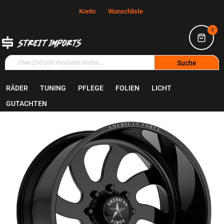
Konto
Wunschliste
0
Suche
RÄDER
TUNING
PFLEGE
FOLIEN
LICHT
Home
Räder
Felgen
GUTACHTEN
Zum
Ende
der
Bildgalerie
springen