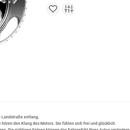
ge Landstraße entlang.
 hören den Klang des Motors. Sie fühlen sich frei und glücklich.
hren. Die richtigen Felgen können das Fahrgefühl Ihres Autos verändern