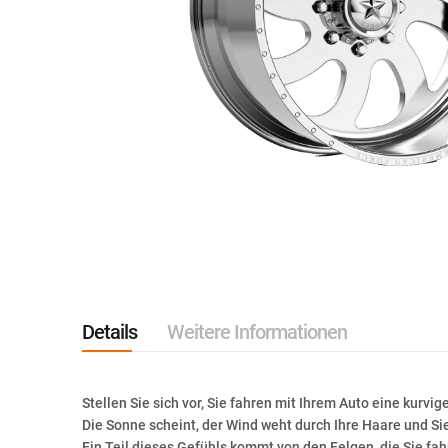
Zum
Anfang
der
Bildgalerie
springen
Details
Weitere Informationen
Stellen Sie sich vor, Sie fahren mit Ihrem Auto eine kurvi
Die Sonne scheint, der Wind weht durch Ihre Haare und Sie
Ein Teil dieses Gefühls kommt von den Felgen, die Sie fa