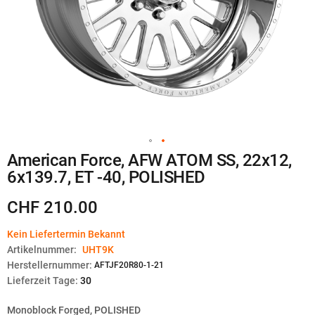
Zum
American Force, AFW ATOM SS, 22x12,
Anfang
6x139.7, ET -40, POLISHED
der
Bildgalerie
springen
CHF 210.00
Kein Liefertermin Bekannt
Artikelnummer:
UHT9K
Herstellernummer:
AFTJF20R80-1-21
Lieferzeit Tage:
30
Monoblock Forged, POLISHED