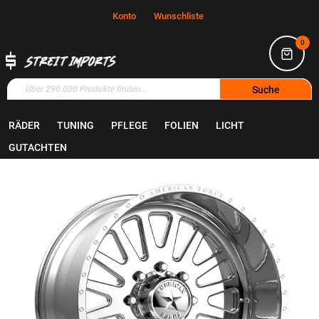
Konto
Wunschliste
0
Suche
RÄDER
TUNING
PFLEGE
FOLIEN
LICHT
Home
Räder
Felgen
GUTACHTEN
Zum
Ende
der
Bildgalerie
springen