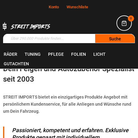
Konto
Wunschliste
0
Suche
RÄDER
TUNING
PFLEGE
FOLIEN
LICHT
Home
Portrait
GUTACHTEN
Dein Felgen und Autozubehör Spezialist
seit 2003
STREIT IMPORTS bietet ein einzigartiges Produkte Angebot mit
persönlichem Kundenservice, für alle Anliegen und Wünsche rund
um Dein Fahrzeug.
Passioniert, kompetent und erfahren. Exklusive
Produkte gepaart mit individuellem